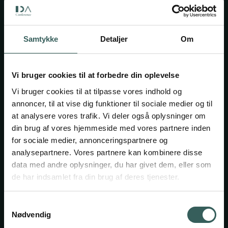
Samtykke
Detaljer
Om
Kontakt
Kalvebod Brygge 31-33,
Vi bruger cookies til at forbedre din oplevelse
DK-1780 København V
Vi bruger cookies til at tilpasse vores indhold og
annoncer, til at vise dig funktioner til sociale medier og til
CVR: 21139211
at analysere vores trafik. Vi deler også oplysninger om
Reception:
+45 33 18 46 76
din brug af vores hjemmeside med vores partnere inden
for sociale medier, annonceringspartnere og
Booking
analysepartnere. Vores partnere kan kombinere disse
data med andre oplysninger, du har givet dem, eller som
booking@ida.dk
de har indsamlet fra din brug af deres tjenester.
+45 33 18 46 64
​Sommerens åbningstider
Samtykkevalg
Nødvendig