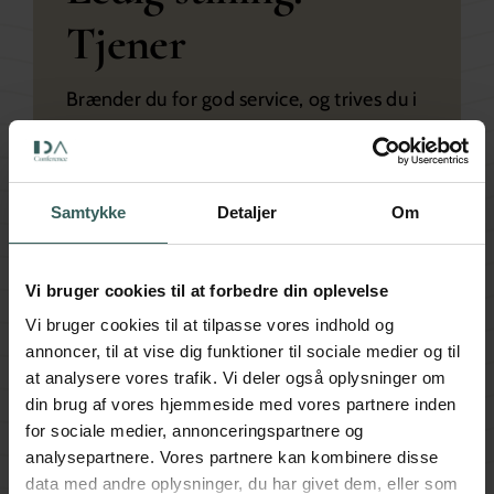
Tjener
Brænder du for god service, og trives du i
et professionelt miljø med højt tempo og
mange forskellige mennesker?
Samtykke
Detaljer
Om
Så er det måske dig, vi leder efter som
tjener hos IDA Conference.
Vi bruger cookies til at forbedre din oplevelse
Læs mere om jobbet
Vi bruger cookies til at tilpasse vores indhold og
annoncer, til at vise dig funktioner til sociale medier og til
at analysere vores trafik. Vi deler også oplysninger om
din brug af vores hjemmeside med vores partnere inden
for sociale medier, annonceringspartnere og
analysepartnere. Vores partnere kan kombinere disse
data med andre oplysninger, du har givet dem, eller som