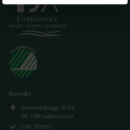
Kontakt
Kalvebod Brygge 31-33,
DK-1780 København V
CVR: 21139211